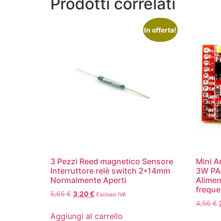
Prodotti correlati
In offerta!
3 Pezzi Reed magnetico Sensore
Mini A
Interruttore relè switch 2*14mm
3W PA
Normalmente Aperti
Alimen
frequ
5,65
€
3,20
€
Escluso IVA
4,56
€
Aggiungi al carrello