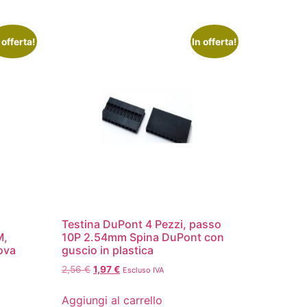
 offerta!
In offerta!
Testina DuPont 4 Pezzi, passo
M,
10P 2.54mm Spina DuPont con
rova
guscio in plastica
2,56
€
1,97
€
Escluso IVA
Aggiungi al carrello