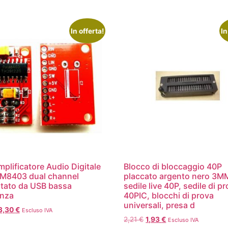
In offerta!
In
mplificatore Audio Digitale
Blocco di bloccaggio 40P
M8403 dual channel
placcato argento nero 3M
tato da USB bassa
sedile live 40P, sedile di p
enza
40PIC, blocchi di prova
universali, presa d
3,30
€
Escluso IVA
2,21
€
1,93
€
Escluso IVA