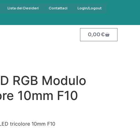
Lista dei Desideri
Contattaci
Login/Logout
0,00
€
ED RGB Modulo
lore 10mm F10
ED tricolore 10mm F10