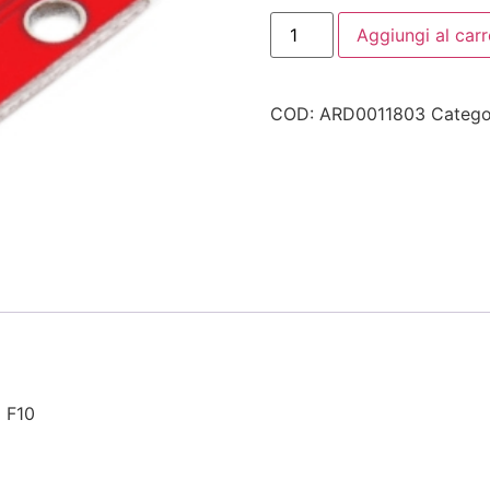
Aggiungi al carr
COD:
ARD0011803
Catego
 F10