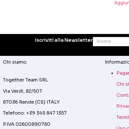
Aggiun
Iscriviti alla Newsletter
Chi siamo:
Informazio
Pagam
Together Team SRL
Chi 
Via Verdi, 82/50T
Cont
87036 Rende (CS) ITALY
Priva
Telefono: +39 345 847 1357
Termi
P.IVA 02600890780
Uso 