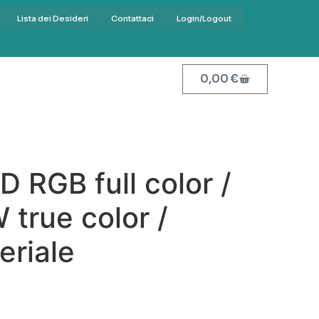
Lista dei Desideri
Contattaci
Login/Logout
0,00
€
 RGB full color /
true color /
eriale