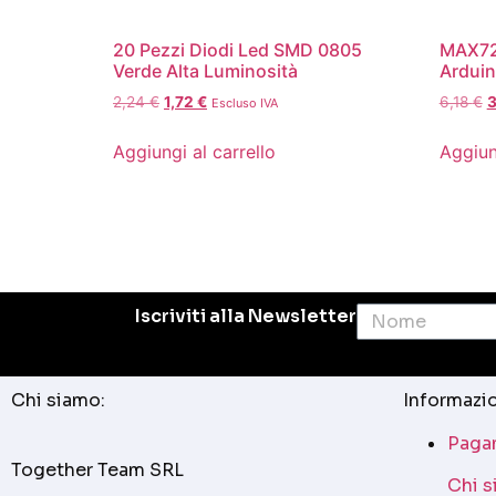
20 Pezzi Diodi Led SMD 0805
MAX72
Verde Alta Luminosità
Arduin
2,24
€
1,72
€
6,18
€
3
Escluso IVA
Aggiungi al carrello
Aggiun
Iscriviti alla Newsletter
Chi siamo:
Informazio
Pagam
Together Team SRL
Chi 