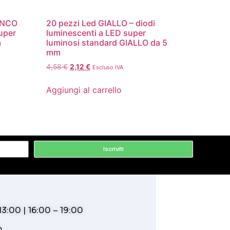
IANCO
20 pezzi Led GIALLO – diodi
uper
luminescenti a LED super
m
luminosi standard GIALLO da 5
mm
4,58
€
2,12
€
Escluso IVA
Aggiungi al carrello
Iscriviti
3:00 | 16:00 – 19:00