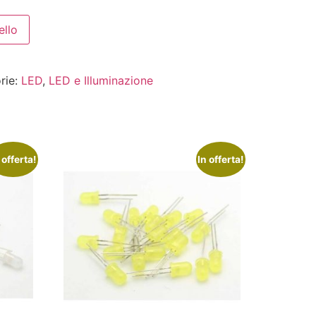
ello
rie:
LED
,
LED e Illuminazione
 offerta!
In offerta!