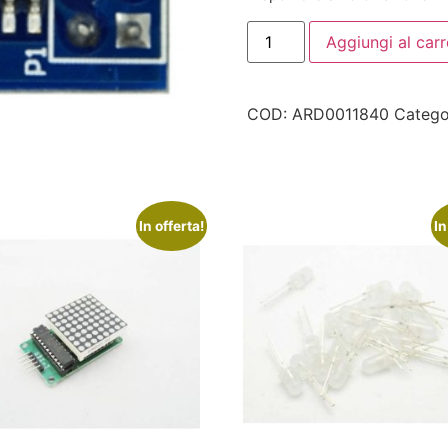
Aggiungi al carr
COD:
ARD0011840
Catego
In offerta!
In