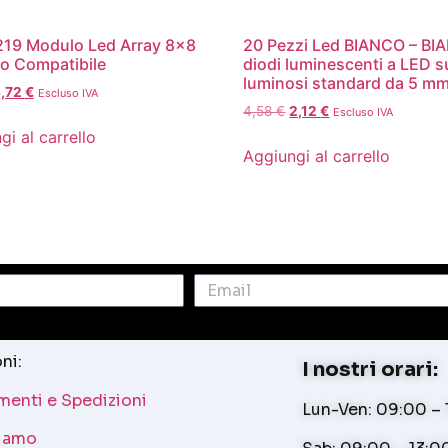
19 Modulo Led Array 8×8
20 Pezzi Led BIANCO – B
o Compatibile
diodi luminescenti a LED s
luminosi standard da 5 m
,72
€
Escluso IVA
4,58
€
2,12
€
Escluso IVA
gi al carrello
Aggiungi al carrello
ni:
I nostri orari:
enti e Spedizioni
Lun-Ven: 09:00 – 1
siamo