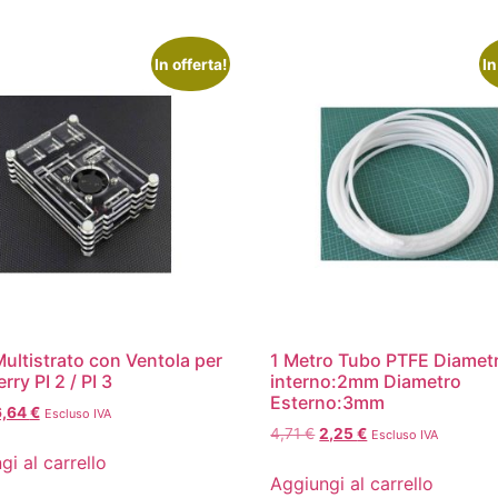
In offerta!
In
ultistrato con Ventola per
1 Metro Tubo PTFE Diamet
ry PI 2 / PI 3
interno:2mm Diametro
Esterno:3mm
6,64
€
Escluso IVA
4,71
€
2,25
€
Escluso IVA
gi al carrello
Aggiungi al carrello