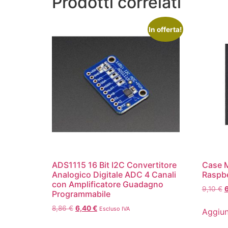
Prodotti correlati
In offerta!
ADS1115 16 Bit I2C Convertitore
Case M
Analogico Digitale ADC 4 Canali
Raspber
con Amplificatore Guadagno
9,10
€
Programmabile
8,86
€
6,40
€
Escluso IVA
Aggiun