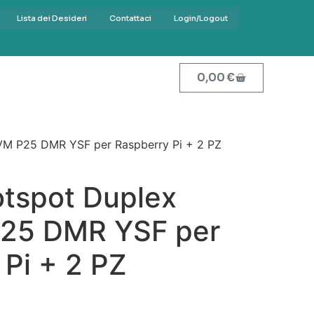
Lista dei Desideri
Contattaci
Login/Logout
0,00
€
M P25 DMR YSF per Raspberry Pi + 2 PZ
tspot Duplex
5 DMR YSF per
Pi + 2 PZ