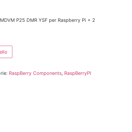
MDVM P25 DMR YSF per Raspberry Pi + 2
ello
rie:
RaspBerry Components
,
RaspBerryPI