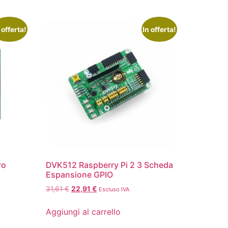
 offerta!
In offerta!
ro
DVK512 Raspberry Pi 2 3 Scheda
Espansione GPIO
31,61
€
22,91
€
Escluso IVA
Aggiungi al carrello