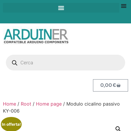
0,00
€
Home
/
Root
/
Home page
/ Modulo cicalino passivo
KY-006
In offerta!