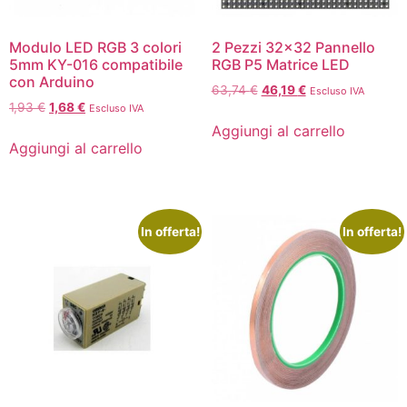
Modulo LED RGB 3 colori
2 Pezzi 32×32 Pannello
5mm KY-016 compatibile
RGB P5 Matrice LED
con Arduino
63,74
€
46,19
€
Escluso IVA
1,93
€
1,68
€
Escluso IVA
Aggiungi al carrello
Aggiungi al carrello
In offerta!
In offerta!