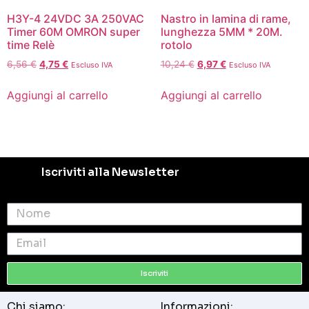
H3Y-4 24VDC 3A 250VAC
Nastro in lamina di rame,
Timer 60M OMRON super
lunghezza 5MM * 20M.
time Relè
rotolo
6,56
€
4,75
€
10,24
€
6,97
€
Escluso IVA
Escluso IVA
Aggiungi al carrello
Aggiungi al carrello
Iscriviti alla Newsletter
Iscriviti
Chi siamo:
Informazioni: