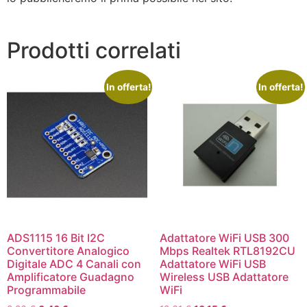
Prodotti correlati
In offerta!
In offerta!
ADS1115 16 Bit I2C
Adattatore WiFi USB 300
Convertitore Analogico
Mbps Realtek RTL8192CU
Digitale ADC 4 Canali con
Adattatore WiFi USB
Amplificatore Guadagno
Wireless USB Adattatore
Programmabile
WiFi