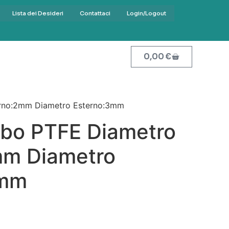
Lista dei Desideri
Contattaci
Login/Logout
0,00
€
erno:2mm Diametro Esterno:3mm
ubo PTFE Diametro
mm Diametro
3mm