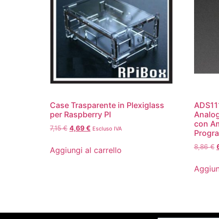
Case Trasparente in Plexiglass
ADS111
per Raspberry PI
Analog
con Am
7,15
€
4,69
€
Escluso IVA
Progr
8,86
€
Aggiungi al carrello
Aggiun