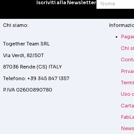
Iscriviti alla Newsletter
Chi siamo:
Informazio
Pagam
Together Team SRL
Chi 
Via Verdi, 82/50T
Cont
87036 Rende (CS) ITALY
Priva
Telefono: +39 345 847 1357
Termi
P.IVA 02600890780
Uso 
Cart
FabLa
News