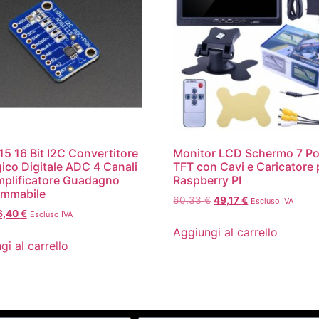
5 16 Bit I2C Convertitore
Monitor LCD Schermo 7 Pol
ico Digitale ADC 4 Canali
TFT con Cavi e Caricatore 
plificatore Guadagno
Raspberry PI
ammabile
60,33
€
49,17
€
Escluso IVA
6,40
€
Escluso IVA
Aggiungi al carrello
gi al carrello