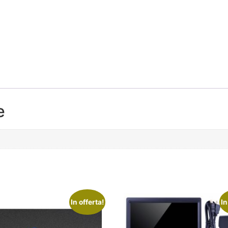
e
In offerta!
In