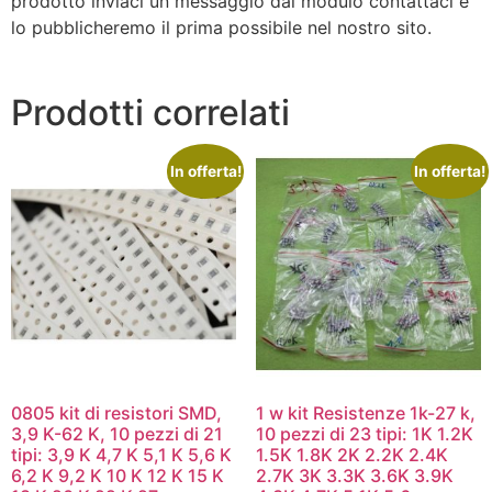
prodotto inviaci un messaggio dal modulo contattaci e
lo pubblicheremo il prima possibile nel nostro sito.
Prodotti correlati
In offerta!
In offerta!
0805 kit di resistori SMD,
1 w kit Resistenze 1k-27 k,
3,9 K-62 K, 10 pezzi di 21
10 pezzi di 23 tipi: 1K 1.2K
tipi: 3,9 K 4,7 K 5,1 K 5,6 K
1.5K 1.8K 2K 2.2K 2.4K
6,2 K 9,2 K 10 K 12 K 15 K
2.7K 3K 3.3K 3.6K 3.9K