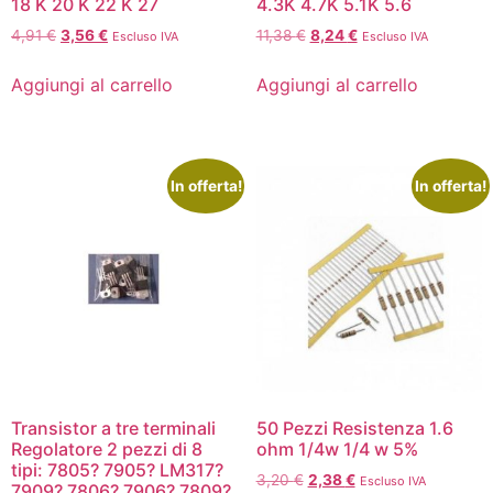
18 K 20 K 22 K 27
4.3K 4.7K 5.1K 5.6
4,91
€
3,56
€
11,38
€
8,24
€
Escluso IVA
Escluso IVA
Aggiungi al carrello
Aggiungi al carrello
In offerta!
In offerta!
Transistor a tre terminali
50 Pezzi Resistenza 1.6
Regolatore 2 pezzi di 8
ohm 1/4w 1/4 w 5%
tipi: 7805? 7905? LM317?
3,20
€
2,38
€
Escluso IVA
7909? 7806? 7906? 7809?