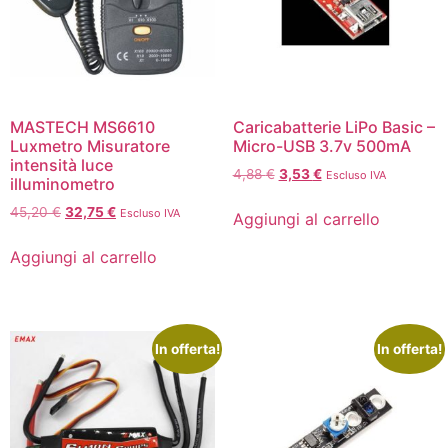
MASTECH MS6610
Caricabatterie LiPo Basic –
Luxmetro Misuratore
Micro-USB 3.7v 500mA
intensità luce
4,88
€
3,53
€
Escluso IVA
illuminometro
45,20
€
32,75
€
Escluso IVA
Aggiungi al carrello
Aggiungi al carrello
In offerta!
In offerta!