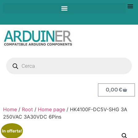
0,00
€
Home
/
Root
/
Home page
/ HK4100F-DC5V-SHG 3A
250VAC 3A30VDC 6Pins
In offerta!