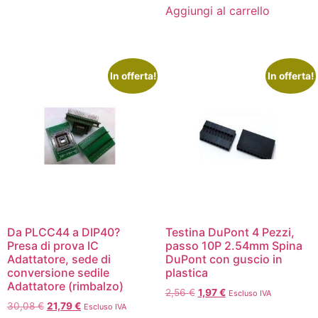
Aggiungi al carrello
In offerta!
In offerta!
Da PLCC44 a DIP40?
Testina DuPont 4 Pezzi,
Presa di prova IC
passo 10P 2.54mm Spina
Adattatore, sede di
DuPont con guscio in
conversione sedile
plastica
Adattatore (rimbalzo)
2,56
€
1,97
€
Escluso IVA
30,08
€
21,79
€
Escluso IVA