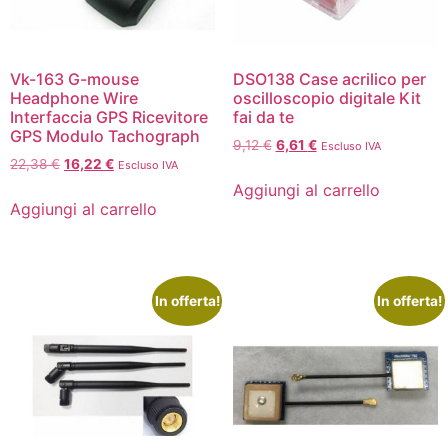
Vk-163 G-mouse
DSO138 Case acrilico per
Headphone Wire
oscilloscopio digitale Kit
Interfaccia GPS Ricevitore
fai da te
GPS Modulo Tachograph
9,12
€
6,61
€
Escluso IVA
22,38
€
16,22
€
Escluso IVA
Aggiungi al carrello
Aggiungi al carrello
In offerta!
In offerta!