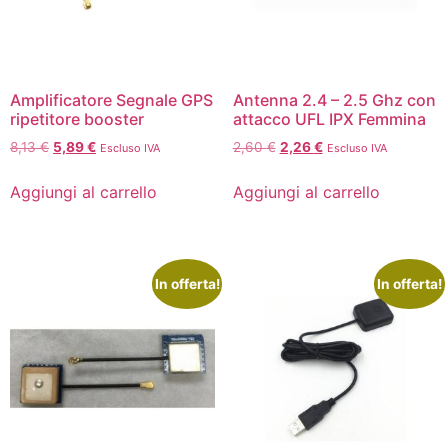
Amplificatore Segnale GPS
Antenna 2.4 – 2.5 Ghz con
ripetitore booster
attacco UFL IPX Femmina
8,13
€
5,89
€
2,60
€
2,26
€
Escluso IVA
Escluso IVA
Aggiungi al carrello
Aggiungi al carrello
In offerta!
In offerta!