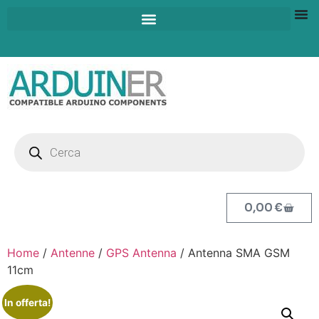
0,00
€
Home
/
Antenne
/
GPS Antenna
/ Antenna SMA GSM
11cm
In offerta!