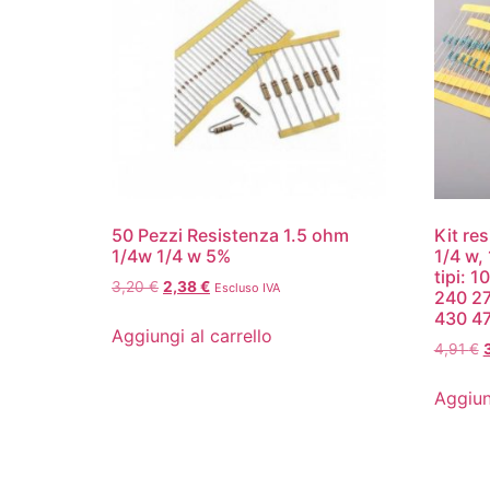
50 Pezzi Resistenza 1.5 ohm
Kit re
1/4w 1/4 w 5%
1/4 w,
tipi: 
3,20
€
2,38
€
Escluso IVA
240 2
430 4
Aggiungi al carrello
4,91
€
Aggiun