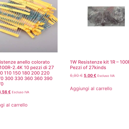
sistenze anello colorato
1W Resistenze kit 1R – 100
 100R-2.4K 10 pezzi di 27
Pezzi of 27kinds
100 110 150 180 200 220
6,90
€
5,00
€
Escluso IVA
70 300 330 360 360 390
70
Aggiungi al carrello
3,56
€
Escluso IVA
gi al carrello