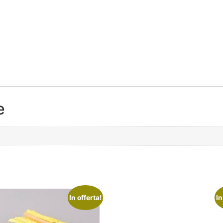
e
In offerta!
In