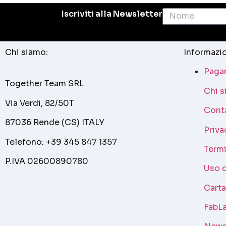
Iscriviti alla Newsletter
Chi siamo:
Informazio
Pagam
Together Team SRL
Chi 
Via Verdi, 82/50T
Cont
87036 Rende (CS) ITALY
Priva
Telefono: +39 345 847 1357
Termi
P.IVA 02600890780
Uso 
Cart
FabLa