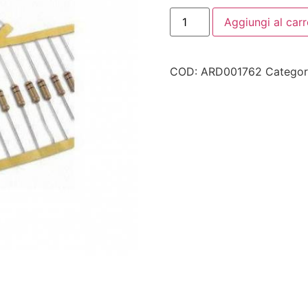
Aggiungi al carr
COD:
ARD001762
Categor