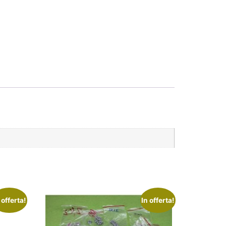
 offerta!
In offerta!