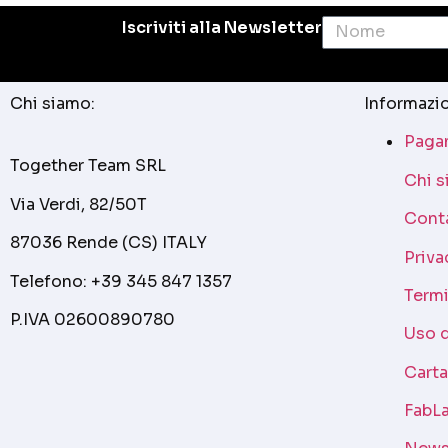
Iscriviti alla Newsletter
Chi siamo:
Informazio
Pagam
Together Team SRL
Chi 
Via Verdi, 82/50T
Cont
87036 Rende (CS) ITALY
Priva
Telefono: +39 345 847 1357
Termi
P.IVA 02600890780
Uso 
Cart
FabLa