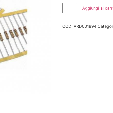
Aggiungi al carr
COD:
ARD001894
Categor