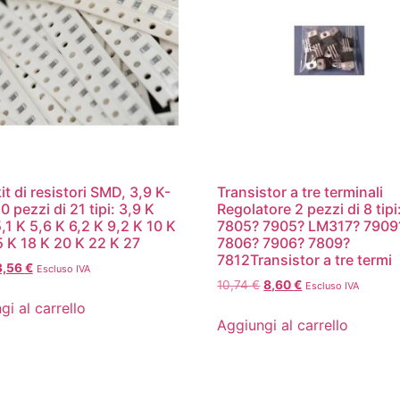
it di resistori SMD, 3,9 K-
Transistor a tre terminali
0 pezzi di 21 tipi: 3,9 K
Regolatore 2 pezzi di 8 tipi
,1 K 5,6 K 6,2 K 9,2 K 10 K
7805? 7905? LM317? 7909
5 K 18 K 20 K 22 K 27
7806? 7906? 7809?
7812Transistor a tre termi
3,56
€
Escluso IVA
10,74
€
8,60
€
Escluso IVA
gi al carrello
Aggiungi al carrello