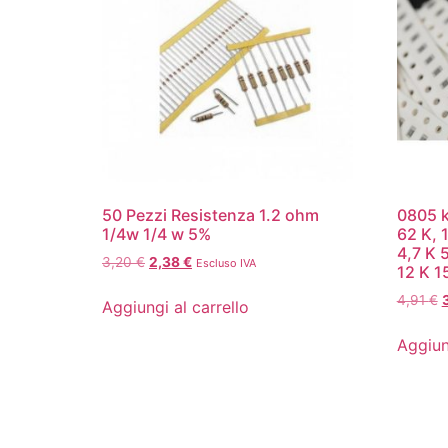
50 Pezzi Resistenza 1.2 ohm
0805 k
1/4w 1/4 w 5%
62 K, 1
4,7 K 5
3,20
€
2,38
€
Escluso IVA
12 K 1
4,91
€
Aggiungi al carrello
Aggiun