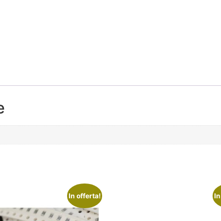
e
In offerta!
In