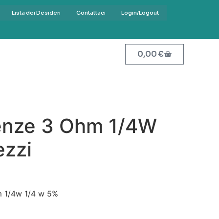
Lista dei Desideri
Contattaci
Login/Logout
0,00
€
tenze 3 Ohm 1/4W
ezzi
m 1/4w 1/4 w 5%