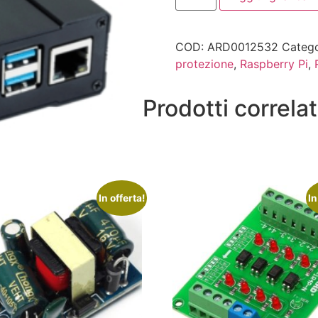
COD:
ARD0012532
Catego
protezione
,
Raspberry Pi
,
Prodotti correlat
In offerta!
In