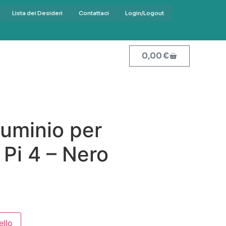
Lista dei Desideri
Contattaci
Login/Logout
0,00
€
luminio per
Pi 4 – Nero
ello