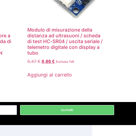
Modulo di misurazione della
ore a
distanza ad ultrasuoni / scheda
da di
di test HC-SR04 / uscita seriale /
telemetro digitale con display a
PN
tubo
9,47
€
6,86
€
Escluso IVA
Aggiungi al carrello
Iscriviti