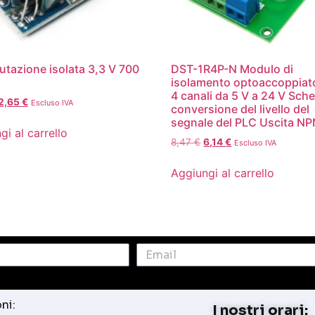
azione isolata 3,3 V 700
DST-1R4P-N Modulo di
isolamento optoaccoppiat
4 canali da 5 V a 24 V Sche
2,65
€
Escluso IVA
conversione del livello del
segnale del PLC Uscita N
gi al carrello
8,47
€
6,14
€
Escluso IVA
Aggiungi al carrello
ni:
I nostri orari: