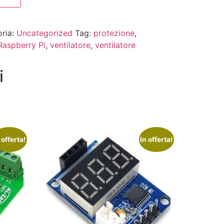
ria:
Uncategorized
Tag:
protezione
,
Raspberry Pi
,
ventilatore
,
ventilatore
i
 offerta!
In offerta!