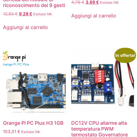
4,79
€
3,69
€
Escluso IVA
riconoscimento dei 9 gesti
12,83
€
9,29
€
Escluso IVA
Aggiungi al carrello
Aggiungi al carrello
In offerta!
Orange PI PC Plus H3 1GB
DC12V CPU allarme alta
temperatura PWM
103,01
€
Escluso IVA
termostato Governatore