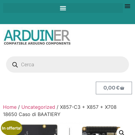
0,00
€
Home
/
Uncategorized
/ X857-C3 + X857 + X708
18650 Caso di BAATIERY
In offerta!