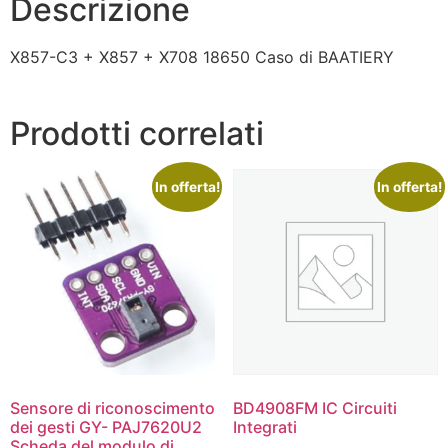
Descrizione
X857-C3 + X857 + X708 18650 Caso di BAATIERY
Prodotti correlati
In offerta!
In offerta!
Sensore di riconoscimento
BD4908FM IC Circuiti
dei gesti GY- PAJ7620U2
Integrati
Scheda del modulo di