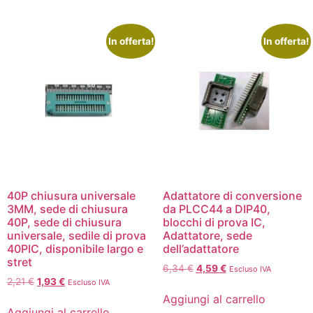
In offerta!
In offerta!
40P chiusura universale
Adattatore di conversione
3MM, sede di chiusura
da PLCC44 a DIP40,
40P, sede di chiusura
blocchi di prova IC,
universale, sedile di prova
Adattatore, sede
40PIC, disponibile largo e
dell’adattatore
stret
6,34
€
4,59
€
Escluso IVA
2,21
€
1,93
€
Escluso IVA
Aggiungi al carrello
Aggiungi al carrello