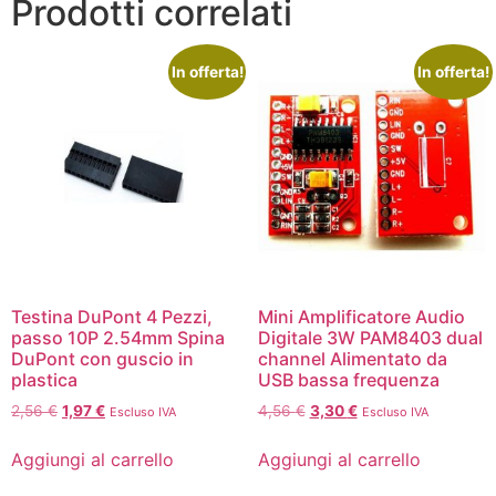
Prodotti correlati
In offerta!
In offerta!
Testina DuPont 4 Pezzi,
Mini Amplificatore Audio
passo 10P 2.54mm Spina
Digitale 3W PAM8403 dual
DuPont con guscio in
channel Alimentato da
plastica
USB bassa frequenza
2,56
€
1,97
€
4,56
€
3,30
€
Escluso IVA
Escluso IVA
Aggiungi al carrello
Aggiungi al carrello