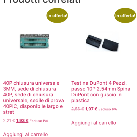
In offerta!
In offerta!
40P chiusura universale
Testina DuPont 4 Pezzi,
3MM, sede di chiusura
passo 10P 2.54mm Spina
40P, sede di chiusura
DuPont con guscio in
universale, sedile di prova
plastica
40PIC, disponibile largo e
2,56
€
1,97
€
Escluso IVA
stret
2,21
€
1,93
€
Escluso IVA
Aggiungi al carrello
Aggiungi al carrello