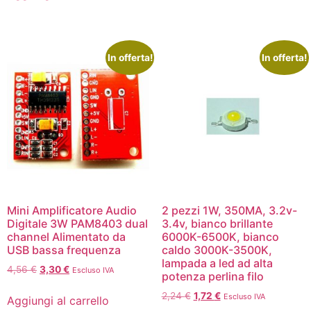
In offerta!
In offerta!
Mini Amplificatore Audio
2 pezzi 1W, 350MA, 3.2v-
Digitale 3W PAM8403 dual
3.4v, bianco brillante
channel Alimentato da
6000K-6500K, bianco
USB bassa frequenza
caldo 3000K-3500K,
lampada a led ad alta
4,56
€
3,30
€
Escluso IVA
potenza perlina filo
2,24
€
1,72
€
Escluso IVA
Aggiungi al carrello