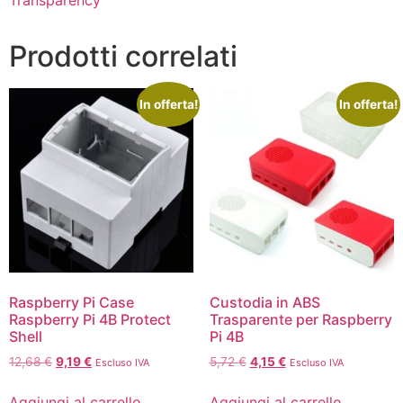
Prodotti correlati
In offerta!
In offerta!
Raspberry Pi Case
Custodia in ABS
Raspberry Pi 4B Protect
Trasparente per Raspberry
Shell
Pi 4B
12,68
€
9,19
€
5,72
€
4,15
€
Escluso IVA
Escluso IVA
Aggiungi al carrello
Aggiungi al carrello