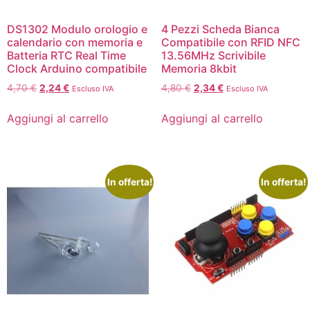
DS1302 Modulo orologio e
4 Pezzi Scheda Bianca
calendario con memoria e
Compatibile con RFID NFC
Batteria RTC Real Time
13.56MHz Scrivibile
Clock Arduino compatibile
Memoria 8kbit
4,70
€
2,24
€
4,80
€
2,34
€
Escluso IVA
Escluso IVA
Aggiungi al carrello
Aggiungi al carrello
In offerta!
In offerta!