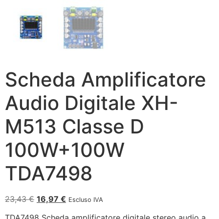
Scheda Amplificatore
Audio Digitale XH-
M513 Classe D
100W+100W
TDA7498
23,43
€
16,97
€
Escluso IVA
TDA7498 Scheda amplificatore digitale stereo audio a