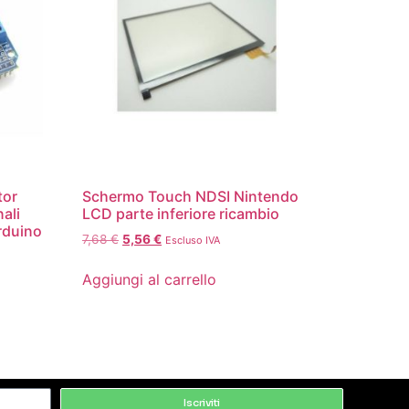
tor
Schermo Touch NDSI Nintendo
ali
LCD parte inferiore ricambio
rduino
7,68
€
5,56
€
Escluso IVA
Aggiungi al carrello
Iscriviti