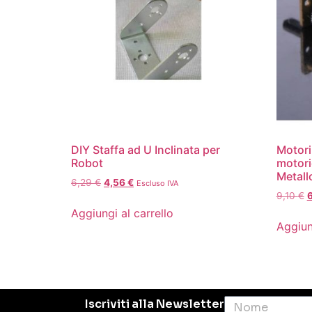
DIY Staffa ad U Inclinata per
Motori
Robot
motori
Metall
6,29
€
4,56
€
Escluso IVA
9,10
€
Aggiungi al carrello
Aggiun
Iscriviti alla Newsletter