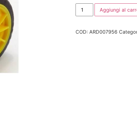
Aggiungi al carr
COD:
ARD007956
Categor