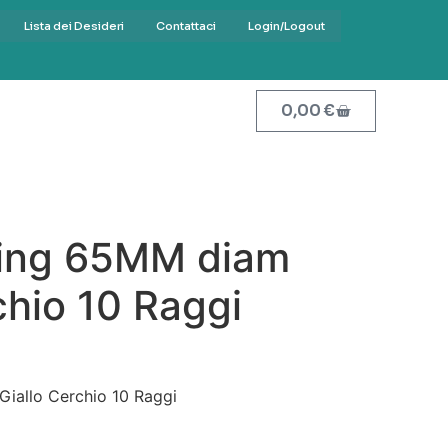
Lista dei Desideri
Contattaci
Login/Logout
0,00
€
ing 65MM diam
chio 10 Raggi
iallo Cerchio 10 Raggi