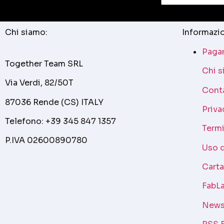
Chi siamo:
Informazio
Pagam
Together Team SRL
Chi 
Via Verdi, 82/50T
Cont
87036 Rende (CS) ITALY
Priva
Telefono: +39 345 847 1357
Termi
P.IVA 02600890780
Uso 
Cart
FabLa
News