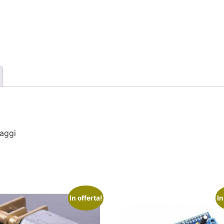
aggi
In offerta!
In