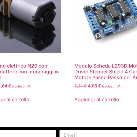
no elettrico N20 con
Modulo Scheda L293D Mo
duttore con Ingranaggi in
Driver Stepper Shield 4 Can
o
Motore Passo Passo per A
6,64
€
6,51
€
4,05
€
Escluso IVA
Escluso IVA
gi al carrello
Aggiungi al carrello