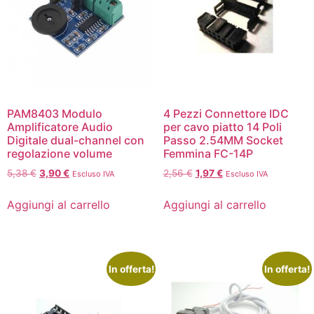
PAM8403 Modulo
4 Pezzi Connettore IDC
Amplificatore Audio
per cavo piatto 14 Poli
Digitale dual-channel con
Passo 2.54MM Socket
regolazione volume
Femmina FC-14P
5,38
€
3,90
€
2,56
€
1,97
€
Escluso IVA
Escluso IVA
Aggiungi al carrello
Aggiungi al carrello
In offerta!
In offerta!