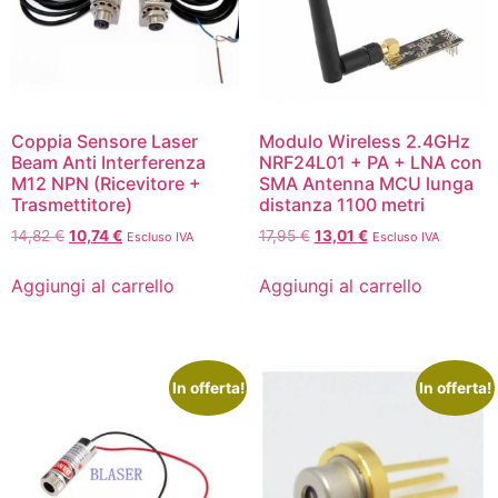
Coppia Sensore Laser
Modulo Wireless 2.4GHz
Beam Anti Interferenza
NRF24L01 + PA + LNA con
M12 NPN (Ricevitore +
SMA Antenna MCU lunga
Trasmettitore)
distanza 1100 metri
14,82
€
10,74
€
17,95
€
13,01
€
Escluso IVA
Escluso IVA
Aggiungi al carrello
Aggiungi al carrello
In offerta!
In offerta!