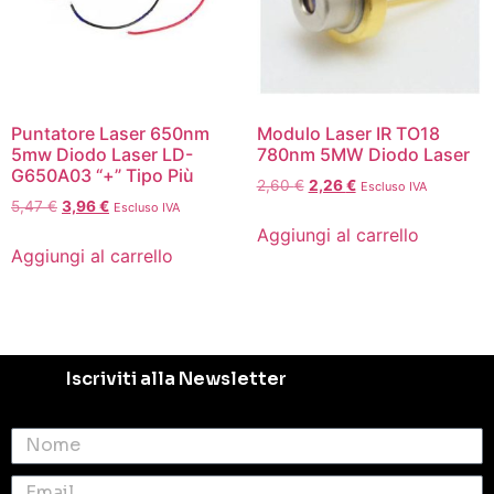
Puntatore Laser 650nm
Modulo Laser IR TO18
5mw Diodo Laser LD-
780nm 5MW Diodo Laser
G650A03 “+” Tipo Più
2,60
€
2,26
€
Escluso IVA
5,47
€
3,96
€
Escluso IVA
Aggiungi al carrello
Aggiungi al carrello
Iscriviti alla Newsletter