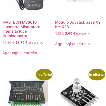
MASTECH MS6610
Modulo Joystick asse XY
Luxmetro Misuratore
KY-023
intensità luce
5,12
€
2,66
€
Escluso IVA
illuminometro
45,20
€
32,75
€
Escluso IVA
Aggiungi al carrello
Aggiungi al carrello
In offerta!
In offerta!