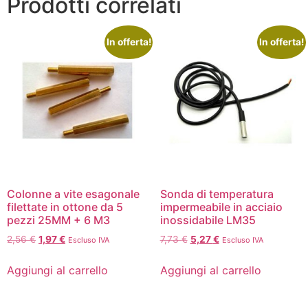
Prodotti correlati
In offerta!
In offerta!
Colonne a vite esagonale
Sonda di temperatura
filettate in ottone da 5
impermeabile in acciaio
pezzi 25MM + 6 M3
inossidabile LM35
2,56
€
1,97
€
7,73
€
5,27
€
Escluso IVA
Escluso IVA
Aggiungi al carrello
Aggiungi al carrello