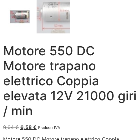
Motore 550 DC
Motore trapano
elettrico Coppia
elevata 12V 21000 giri
/ min
9,04
€
6,58
€
Escluso IVA
Motore 550 DC Motore trapano elettrico Coppia