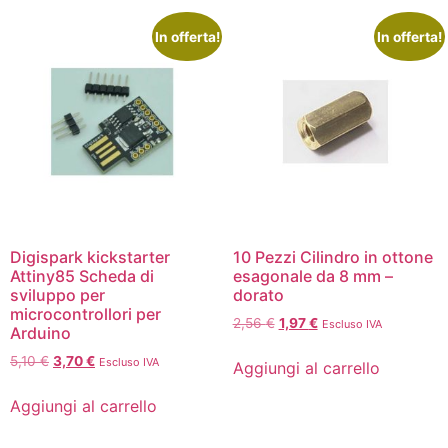
In offerta!
In offerta!
Digispark kickstarter
10 Pezzi Cilindro in ottone
Attiny85 Scheda di
esagonale da 8 mm –
sviluppo per
dorato
microcontrollori per
2,56
€
1,97
€
Escluso IVA
Arduino
5,10
€
3,70
€
Escluso IVA
Aggiungi al carrello
Aggiungi al carrello