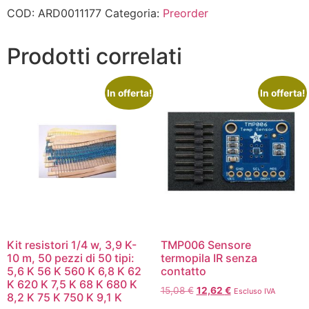
COD:
ARD0011177
Categoria:
Preorder
Prodotti correlati
In offerta!
In offerta!
Kit resistori 1/4 w, 3,9 K-
TMP006 Sensore
10 m, 50 pezzi di 50 tipi:
termopila IR senza
5,6 K 56 K 560 K 6,8 K 62
contatto
K 620 K 7,5 K 68 K 680 K
15,08
€
12,62
€
Escluso IVA
8,2 K 75 K 750 K 9,1 K