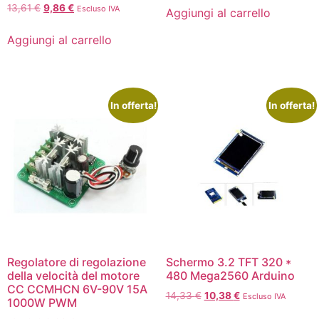
13,61
€
9,86
€
Escluso IVA
Aggiungi al carrello
Aggiungi al carrello
In offerta!
In offerta!
Regolatore di regolazione
Schermo 3.2 TFT 320 *
della velocità del motore
480 Mega2560 Arduino
CC CCMHCN 6V-90V 15A
14,33
€
10,38
€
Escluso IVA
1000W PWM