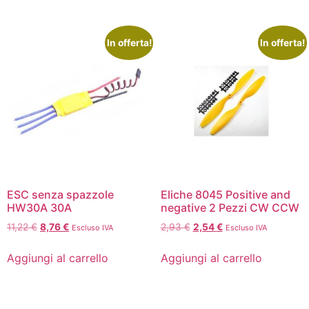
In offerta!
In offerta!
ESC senza spazzole
Eliche 8045 Positive and
HW30A 30A
negative 2 Pezzi CW CCW
11,22
€
8,76
€
2,93
€
2,54
€
Escluso IVA
Escluso IVA
Aggiungi al carrello
Aggiungi al carrello