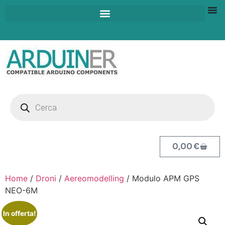
0,00
€
Home
/
Droni
/
Aereomodelling
/ Modulo APM GPS
NEO-6M
In offerta!