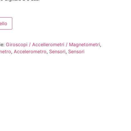
ello
ie:
Giroscopi / Accellerometri / Magnetometri
,
metro
,
Accelerometro
,
Sensori
,
Sensori