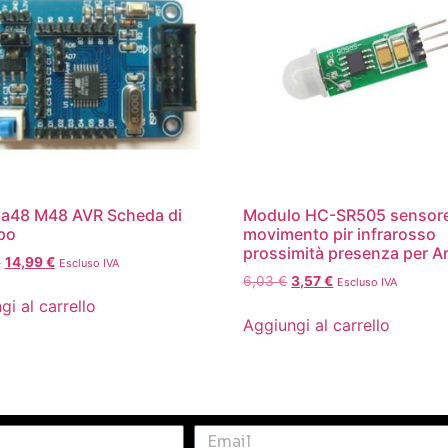
a48 M48 AVR Scheda di
Modulo HC-SR505 sensore
po
movimento pir infrarosso
prossimità presenza per A
€
14,99
€
Escluso IVA
6,03
€
3,57
€
Escluso IVA
gi al carrello
Aggiungi al carrello