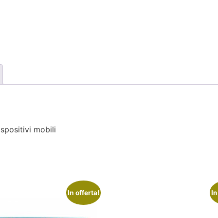
spositivi mobili
In offerta!
In