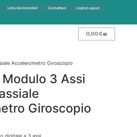
Lista dei Desideri
Contattaci
Login/Logout
0,00
€
siale Accelerometro Giroscopio
Modulo 3 Assi
iassiale
etro Giroscopio
 digitale a 3 assi