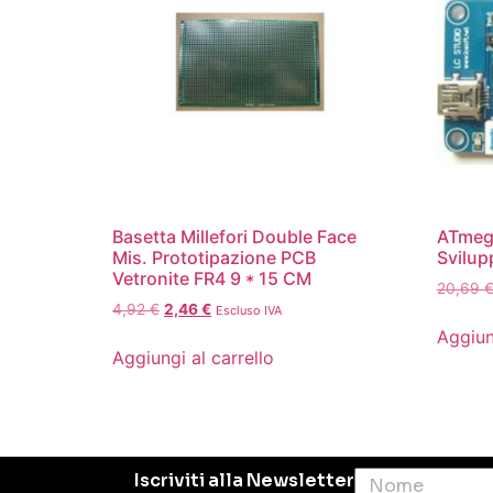
Basetta Millefori Double Face
ATmeg
Mis. Prototipazione PCB
Svilup
Vetronite FR4 9 * 15 CM
20,69
4,92
€
2,46
€
Escluso IVA
Aggiun
Aggiungi al carrello
Iscriviti alla Newsletter