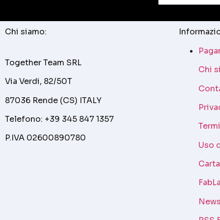
Chi siamo:
Informazio
Pagam
Together Team SRL
Chi 
Via Verdi, 82/50T
Cont
87036 Rende (CS) ITALY
Priva
Telefono: +39 345 847 1357
Termi
P.IVA 02600890780
Uso 
Cart
FabLa
News