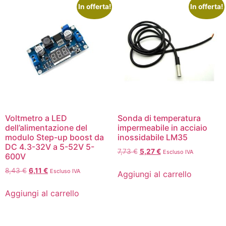
In offerta!
In offerta!
Voltmetro a LED
Sonda di temperatura
dell’alimentazione del
impermeabile in acciaio
modulo Step-up boost da
inossidabile LM35
DC 4.3-32V a 5-52V 5-
7,73
€
5,27
€
Escluso IVA
600V
8,43
€
6,11
€
Escluso IVA
Aggiungi al carrello
Aggiungi al carrello