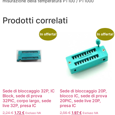
misurazione della temperatura PT100 / PT1000
Prodotti correlati
In offerta!
In offerta!
Sede di bloccaggio 32P, IC
Sede di bloccaggio 20P,
Block, sede di prova
blocco IC, sede di prova
32PIC, corpo largo, sede
20PIC, sede live 20P,
live 32P, presa IC
presa IC
2,24
€
1,72
€
2,56
€
1,97
€
Escluso IVA
Escluso IVA