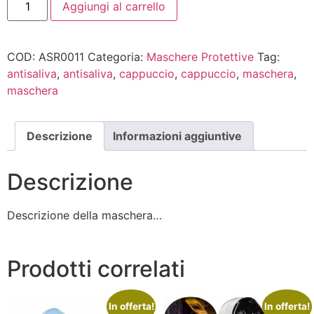
Aggiungi al carrello
COD:
ASR0011
Categoria:
Maschere Protettive
Tag:
antisaliva
,
antisaliva
,
cappuccio
,
cappuccio
,
maschera
,
maschera
Descrizione
Informazioni aggiuntive
Descrizione
Descrizione della maschera…
Prodotti correlati
In offerta!
In offerta!