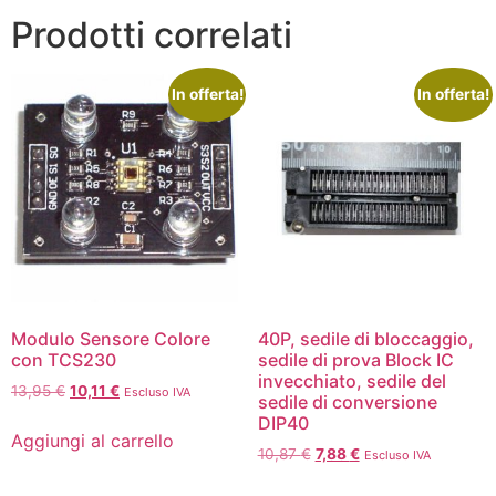
Prodotti correlati
In offerta!
In offerta!
Modulo Sensore Colore
40P, sedile di bloccaggio,
con TCS230
sedile di prova Block IC
invecchiato, sedile del
13,95
€
10,11
€
Escluso IVA
sedile di conversione
DIP40
Aggiungi al carrello
10,87
€
7,88
€
Escluso IVA