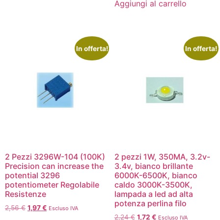
Aggiungi al carrello
In offerta!
In offerta!
2 Pezzi 3296W-104 (100K)
2 pezzi 1W, 350MA, 3.2v-
Precision can increase the
3.4v, bianco brillante
potential 3296
6000K-6500K, bianco
potentiometer Regolabile
caldo 3000K-3500K,
Resistenze
lampada a led ad alta
potenza perlina filo
2,56
€
1,97
€
Escluso IVA
2,24
€
1,72
€
Escluso IVA