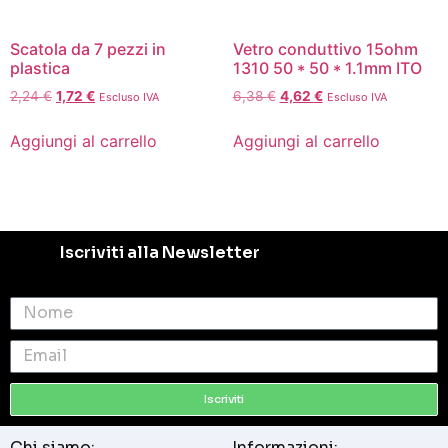
Scatola da 7 pezzi in
Vetro conduttivo 15ohm
plastica
1310 50 * 50 * 1.1mm ITO
2,24
€
1,72
€
6,38
€
4,62
€
Escluso IVA
Escluso IVA
Aggiungi al carrello
Aggiungi al carrello
Iscriviti alla Newsletter
Iscriviti
Chi siamo:
Informazioni: