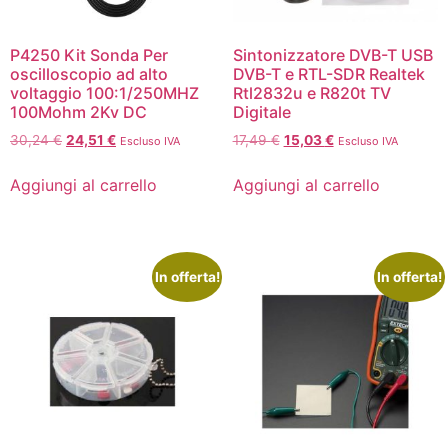
P4250 Kit Sonda Per
Sintonizzatore DVB-T USB
oscilloscopio ad alto
DVB-T e RTL-SDR Realtek
voltaggio 100:1/250MHZ
Rtl2832u e R820t TV
100Mohm 2Kv DC
Digitale
30,24
€
24,51
€
17,49
€
15,03
€
Escluso IVA
Escluso IVA
Aggiungi al carrello
Aggiungi al carrello
In offerta!
In offerta!