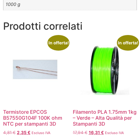
1000 g
Prodotti correlati
In offerta!
In offerta!
Termistore EPCOS
Filamento PLA 1.75mm 1kg
B57550G104F 100K ohm
– Verde – Alta Qualità per
NTC per stampanti 3D
Stampanti 3D
4,81
€
2,35
€
17,94
€
16,31
€
Escluso IVA
Escluso IVA