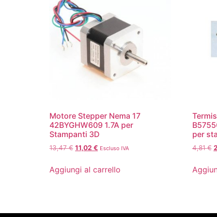
Motore Stepper Nema 17
Termi
42BYGHW609 1.7A per
B5755
Stampanti 3D
per st
13,47
€
11,02
€
4,81
€
Escluso IVA
Aggiungi al carrello
Aggiun