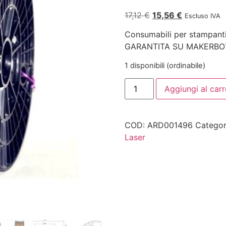
17,12
€
15,56
€
Escluso IVA
Consumabili per stampant
GARANTITA SU MAKERBOT
1 disponibili (ordinabile)
Aggiungi al carr
COD:
ARD001496
Categor
Laser