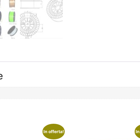
e
In offerta!
In