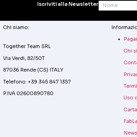
Iscriviti alla Newsletter
Chi siamo:
Informazio
Pagam
Together Team SRL
Chi 
Via Verdi, 82/50T
Cont
87036 Rende (CS) ITALY
Priva
Telefono: +39 345 847 1357
Termi
P.IVA 02600890780
Uso 
Cart
FabLa
News