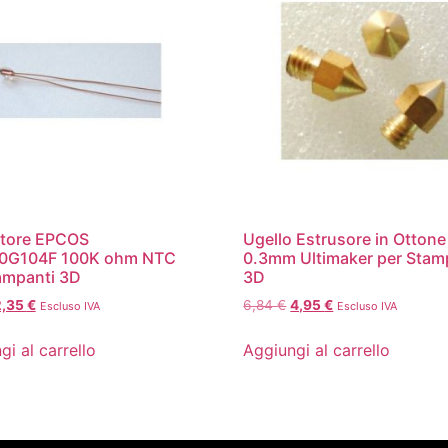
store EPCOS
Ugello Estrusore in Ottone
0G104F 100K ohm NTC
0.3mm Ultimaker per Stam
ampanti 3D
3D
2,35
€
6,84
€
4,95
€
Escluso IVA
Escluso IVA
gi al carrello
Aggiungi al carrello