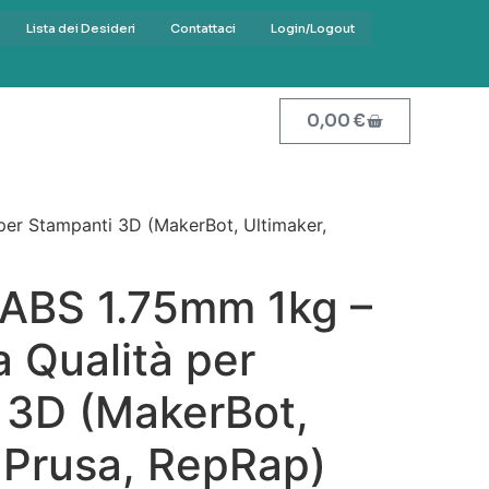
Lista dei Desideri
Contattaci
Login/Logout
0,00
€
 per Stampanti 3D (MakerBot, Ultimaker,
 ABS 1.75mm 1kg –
a Qualità per
 3D (MakerBot,
 Prusa, RepRap)