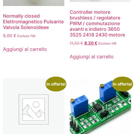
Controller motore
Normally closed
brushless / regolatore
Elettromagnetico Pulsante
PWM / commutazione
Valvola Solenoideee
avanti e indietro 3650
3525 2418 2430 motore
9,00
€
Escluso IVA
11,32
€
8,20
€
Escluso IVA
Aggiungi al carrello
Aggiungi al carrello
In offerta!
In offerta!