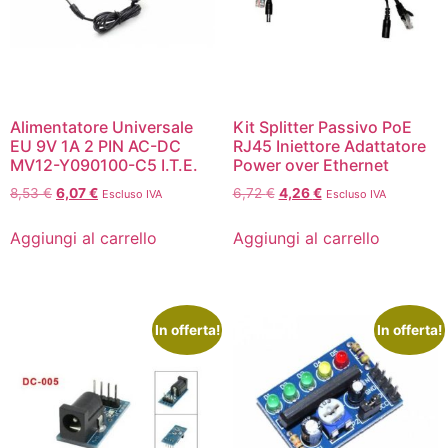
Alimentatore Universale
Kit Splitter Passivo PoE
EU 9V 1A 2 PIN AC-DC
RJ45 Iniettore Adattatore
MV12-Y090100-C5 I.T.E.
Power over Ethernet
8,53
€
6,07
€
6,72
€
4,26
€
Escluso IVA
Escluso IVA
Aggiungi al carrello
Aggiungi al carrello
In offerta!
In offerta!