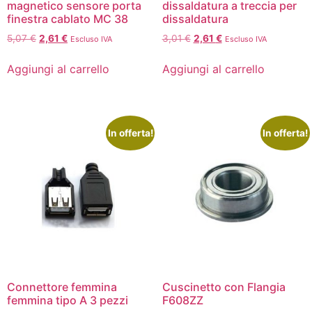
magnetico sensore porta
dissaldatura a treccia per
finestra cablato MC 38
dissaldatura
5,07
€
2,61
€
3,01
€
2,61
€
Escluso IVA
Escluso IVA
Aggiungi al carrello
Aggiungi al carrello
In offerta!
In offerta!
Connettore femmina
Cuscinetto con Flangia
femmina tipo A 3 pezzi
F608ZZ