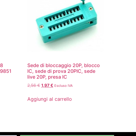
28
Sede di bloccaggio 20P, blocco
D9851
IC, sede di prova 20PIC, sede
live 20P, presa IC
2,56
€
1,97
€
Escluso IVA
Aggiungi al carrello