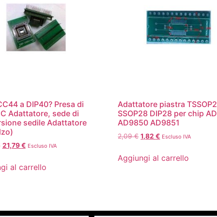
C44 a DIP40? Presa di
Adattatore piastra TSSOP
IC Adattatore, sede di
SSOP28 DIP28 per chip A
sione sedile Adattatore
AD9850 AD9851
lzo)
2,09
€
1,82
€
Escluso IVA
€
21,79
€
Escluso IVA
Aggiungi al carrello
gi al carrello