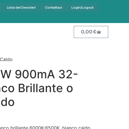
Lista dei Desideri
Contattaci
Login/Logout
0,00
€
 Caldo
50W 900mA 32-
co Brillante o
ldo
nco brillante 6000K-6500K, bianco caldo