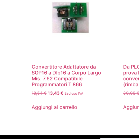
Convertitore Adattatore da
Da PLC
SOP16 a DIp16 a Corpo Largo
prova 
Mis. 7.62 Compatibile
conver
Programmatori Tl866
(rimba
18,54
€
13,43
€
30,08
Escluso IVA
Aggiungi al carrello
Aggiun