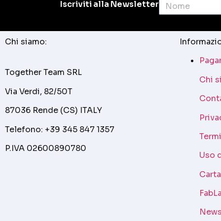
Iscriviti alla Newsletter
Chi siamo:
Informazio
Pagam
Together Team SRL
Chi 
Via Verdi, 82/50T
Cont
87036 Rende (CS) ITALY
Priva
Telefono: +39 345 847 1357
Termi
P.IVA 02600890780
Uso 
Cart
FabLa
News