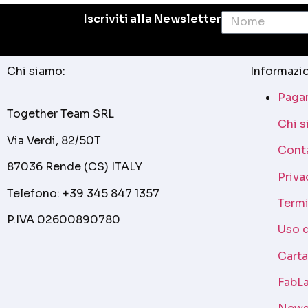
Iscriviti alla Newsletter
Chi siamo:
Informazio
Pagam
Together Team SRL
Chi 
Via Verdi, 82/50T
Cont
87036 Rende (CS) ITALY
Priva
Telefono: +39 345 847 1357
Termi
P.IVA 02600890780
Uso 
Cart
FabLa