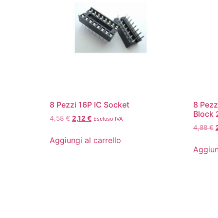
8 Pezzi 16P IC Socket
8 Pezz
Block 
4,58
€
2,12
€
Escluso IVA
4,88
€
Aggiungi al carrello
Aggiun