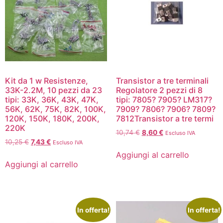
Kit da 1 w Resistenze,
Transistor a tre terminali
33K-2.2M, 10 pezzi da 23
Regolatore 2 pezzi di 8
tipi: 33K, 36K, 43K, 47K,
tipi: 7805? 7905? LM317?
56K, 62K, 75K, 82K, 100K,
7909? 7806? 7906? 7809?
120K, 150K, 180K, 200K,
7812Transistor a tre termi
220K
10,74
€
8,60
€
Escluso IVA
10,25
€
7,43
€
Escluso IVA
Aggiungi al carrello
Aggiungi al carrello
In offerta!
In offerta!