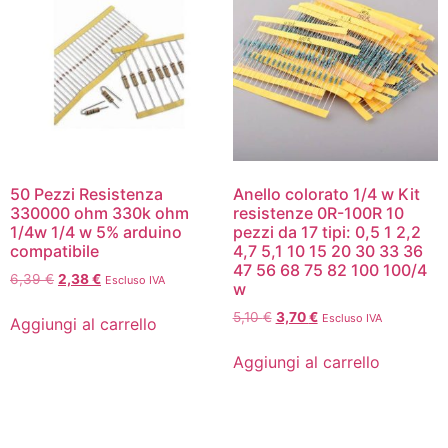
50 Pezzi Resistenza
Anello colorato 1/4 w Kit
330000 ohm 330k ohm
resistenze 0R-100R 10
1/4w 1/4 w 5% arduino
pezzi da 17 tipi: 0,5 1 2,2
compatibile
4,7 5,1 10 15 20 30 33 36
47 56 68 75 82 100 100/4
6,39
€
2,38
€
Escluso IVA
w
5,10
€
3,70
€
Escluso IVA
Aggiungi al carrello
Aggiungi al carrello