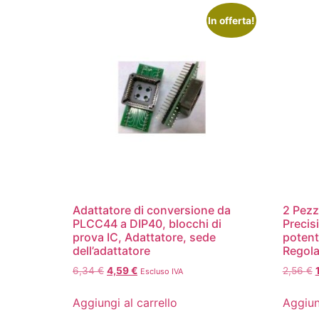
In offerta!
Adattatore di conversione da
2 Pezz
PLCC44 a DIP40, blocchi di
Precis
prova IC, Adattatore, sede
potent
dell’adattatore
Regola
6,34
€
4,59
€
2,56
€
Escluso IVA
Aggiungi al carrello
Aggiun