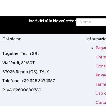
Iscriviti alla Newsletter
Chi siamo:
Informazio
Pagam
Together Team SRL
Chi 
Via Verdi, 82/50T
Cont
87036 Rende (CS) ITALY
Priva
Telefono: +39 345 847 1357
Termi
P.IVA 02600890780
Uso 
Cart