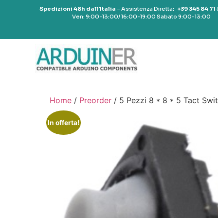
Spedizioni 48h dall’Italia
– Assistenza Diretta:
+39 345 84 71
Ven: 9:00-13:00/ 16:00-19:00 Sabato 9:00-13:00
Home
/
Preorder
/ 5 Pezzi 8 * 8 * 5 Tact Swit
In offerta!