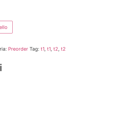
ello
ria:
Preorder
Tag:
t1
,
t1
,
t2
,
t2
i