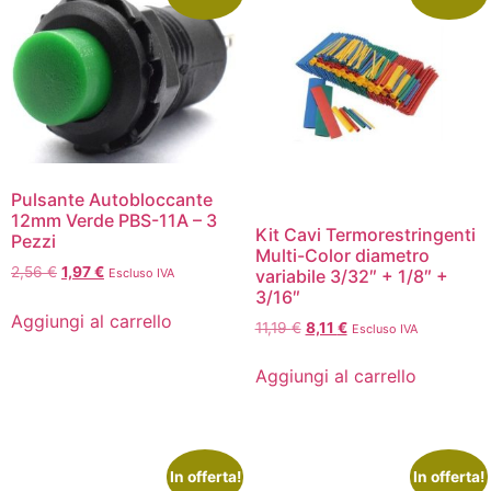
Pulsante Autobloccante
12mm Verde PBS-11A – 3
Kit Cavi Termorestringenti
Pezzi
Multi-Color diametro
2,56
€
1,97
€
variabile 3/32″ + 1/8″ +
Escluso IVA
3/16″
Aggiungi al carrello
11,19
€
8,11
€
Escluso IVA
Aggiungi al carrello
In offerta!
In offerta!