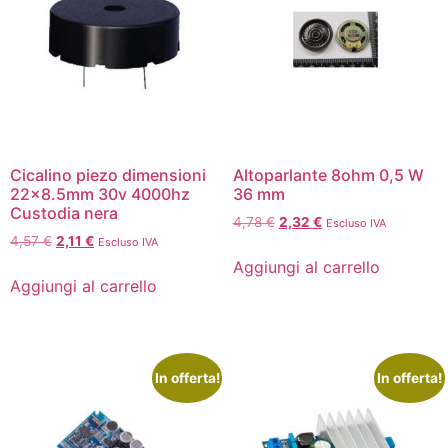
Cicalino piezo dimensioni
Altoparlante 8ohm 0,5 W
22×8.5mm 30v 4000hz
36 mm
Custodia nera
4,78
€
2,32
€
Escluso IVA
4,57
€
2,11
€
Escluso IVA
Aggiungi al carrello
Aggiungi al carrello
In offerta!
In offerta!