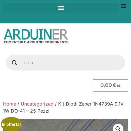
0,00
€
Home
/
Uncategorized
/ Kit Diodi Zener 1N4739A 9.1V
1W DO-41 – 25 Pezzi
In offerta!