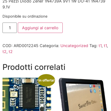
25 Pezzi Diodo Zener 1N4739A 9V1 1W DO-41 1N4739
9.1V
Disponibile su ordinazione
Aggiungi al carrello
COD:
ARD0012245
Categoria:
Uncategorized
Tag:
t1
,
t1
,
t2
,
t2
Prodotti correlati
In offerta!