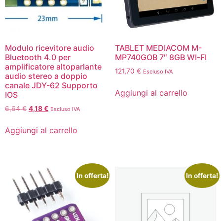
Modulo ricevitore audio
TABLET MEDIACOM M-
Bluetooth 4.0 per
MP740GOB 7″ 8GB WI-FI
amplificatore altoparlante
121,70
€
Escluso IVA
audio stereo a doppio
canale JDY-62 Supporto
Aggiungi al carrello
IOS
6,64
€
4,18
€
Escluso IVA
Aggiungi al carrello
In offerta!
In offerta!