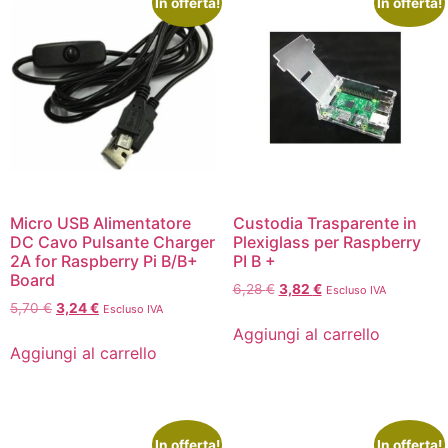
In offerta!
In offerta!
Micro USB Alimentatore
Custodia Trasparente in
DC Cavo Pulsante Charger
Plexiglass per Raspberry
2A for Raspberry Pi B/B+
PI B +
Board
6,28
€
3,82
€
Escluso IVA
5,70
€
3,24
€
Escluso IVA
Aggiungi al carrello
Aggiungi al carrello
In offerta!
In offerta!