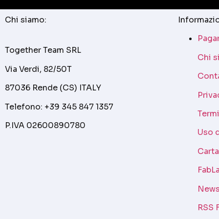
Chi siamo:
Informazio
Pagam
Together Team SRL
Chi 
Via Verdi, 82/50T
Cont
87036 Rende (CS) ITALY
Priva
Telefono: +39 345 847 1357
Termi
P.IVA 02600890780
Uso 
Cart
FabLa
News
RSS 