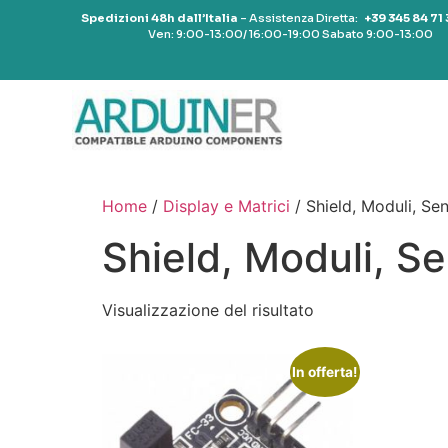
Spedizioni 48h dall’Italia
– Assistenza Diretta:
+39 345 84 71
Ven: 9:00-13:00/ 16:00-19:00 Sabato 9:00-13:00
Home
/
Display e Matrici
/ Shield, Moduli, Se
Shield, Moduli, S
Visualizzazione del risultato
In offerta!