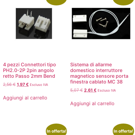
4 pezzi Connettori tipo
Sistema di allarme
PH2.0-2P 2pin angolo
domestico interruttore
retto Passo 2mm Bend
magnetico sensore porta
finestra cablato MC 38
2,56
€
1,97
€
Escluso IVA
5,07
€
2,61
€
Escluso IVA
Aggiungi al carrello
Aggiungi al carrello
In offerta!
In offerta!