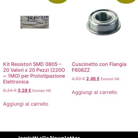
Kit Resistori SMD 0805 –
Cuscinetto con Flangia
20 Valori x 20 Pezzi (220O
F608ZZ
~ 1MO) per Prototipazione
4,92
€
2,46
€
Escluso IVA
Elettronica
9,34
€
5,28
€
Escluso IVA
Aggiungi al carrello
Aggiungi al carrello