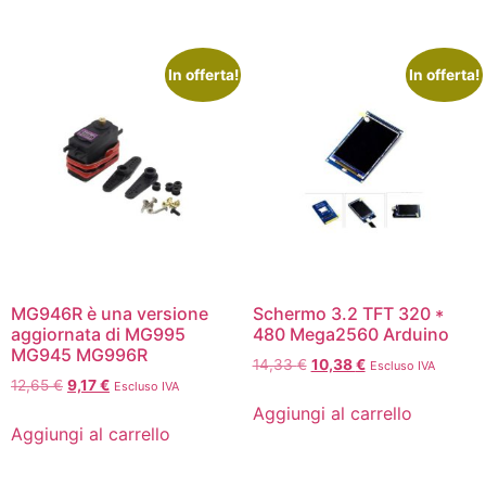
In offerta!
In offerta!
MG946R è una versione
Schermo 3.2 TFT 320 *
aggiornata di MG995
480 Mega2560 Arduino
MG945 MG996R
14,33
€
10,38
€
Escluso IVA
12,65
€
9,17
€
Escluso IVA
Aggiungi al carrello
Aggiungi al carrello