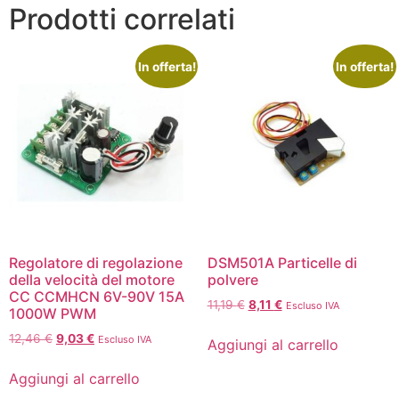
Prodotti correlati
In offerta!
In offerta!
Regolatore di regolazione
DSM501A Particelle di
della velocità del motore
polvere
CC CCMHCN 6V-90V 15A
11,19
€
8,11
€
Escluso IVA
1000W PWM
12,46
€
9,03
€
Escluso IVA
Aggiungi al carrello
Aggiungi al carrello